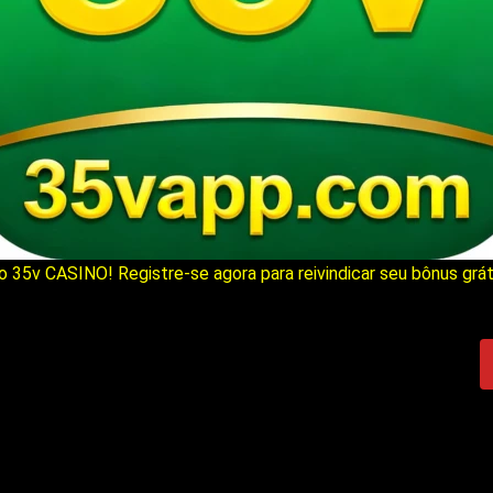
 35v CASINO! Registre-se agora para reivindicar seu bônus grá