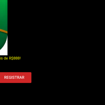
tis de R$888!
REGISTRAR