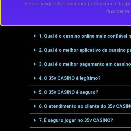
nesta inesquecível aventura pré-histórica. Prep
fascinante 
1. Qual é o cassino online mais confiável 
2. Qual é o melhor aplicativo de cassino p
3. Qual é o melhor pagamento em cassino
4. O 35v CASINO é legítimo?
5. O 35v CASINO é seguro?
6. O atendimento ao cliente do 35v CASIN
7. É seguro jogar no 35v CASINO?