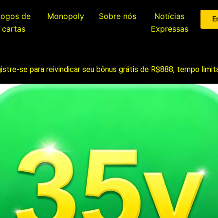
Jogos de
Monopoly
Sobre nós
Notícias
E
cartas
Expressas
istre-se para reivindicar seu bônus grátis de R$888, tempo limit