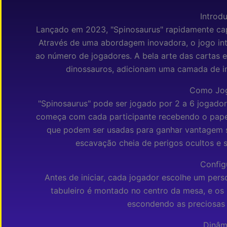
Introd
Lançado em 2023, "Spinosaurus" rapidamente capt
Através de uma abordagem inovadora, o jogo i
ao número de jogadores. A bela arte das cartas e
dinossauros, adicionam uma camada de im
Como Jog
"Spinosaurus" pode ser jogado por 2 a 6 jogador
começa com cada participante recebendo o pape
que podem ser usadas para ganhar vantagem s
escavação cheia de perigos ocultos e
Configu
Antes de iniciar, cada jogador escolhe um per
tabuleiro é montado no centro da mesa, e os
escondendo as preciosas 
Dinâm