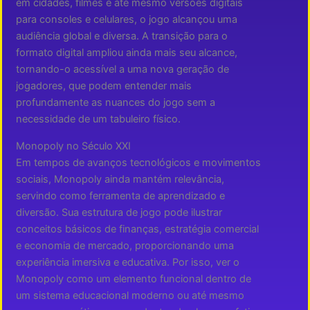
em cidades, filmes e até mesmo versões digitais
para consoles e celulares, o jogo alcançou uma
audiência global e diversa. A transição para o
formato digital ampliou ainda mais seu alcance,
tornando-o acessível a uma nova geração de
jogadores, que podem entender mais
profundamente as nuances do jogo sem a
necessidade de um tabuleiro físico.
Monopoly no Século XXI
Em tempos de avanços tecnológicos e movimentos
sociais, Monopoly ainda mantém relevância,
servindo como ferramenta de aprendizado e
diversão. Sua estrutura de jogo pode ilustrar
conceitos básicos de finanças, estratégia comercial
e economia de mercado, proporcionando uma
experiência imersiva e educativa. Por isso, ver o
Monopoly como um elemento funcional dentro de
um sistema educacional moderno ou até mesmo