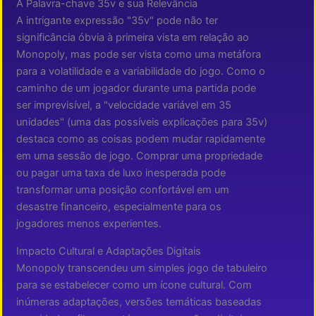
A Palavra-chave 35v e sua Relevância
A intrigante expressão "35v" pode não ter
significância óbvia à primeira vista em relação ao
Monopoly, mas pode ser vista como uma metáfora
para a volatilidade e a variabilidade do jogo. Como o
caminho de um jogador durante uma partida pode
ser imprevisível, a "velocidade variável em 35
unidades" (uma das possíveis explicações para 35v)
destaca como as coisas podem mudar rapidamente
em uma sessão de jogo. Comprar uma propriedade
ou pagar uma taxa de luxo inesperada pode
transformar uma posição confortável em um
desastre financeiro, especialmente para os
jogadores menos experientes.
Impacto Cultural e Adaptações Digitais
Monopoly transcendeu um simples jogo de tabuleiro
para se estabelecer como um ícone cultural. Com
inúmeras adaptações, versões temáticas baseadas