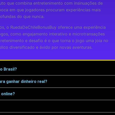
duto que combina entretenimento com insinuações de
época em que jogadores procuram experiências mais
rofundas do que nunca.
s, o RuedaDeChileBonusBuy oferece uma experiência
jogos, como engajamento interativo e microtransações
tretenimento e desafio é o que torna o jogo uma joia no
lico diversificado e ávido por novas aventuras.
no Brasil?
ara ganhar dinheiro real?
 online?