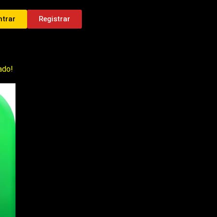
ntrar
Registrar
ado!