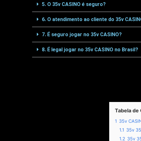
5. O 35v CASINO é seguro?
6. O atendimento ao cliente do 35v CASIN
7. É seguro jogar no 35v CASINO?
8. É legal jogar no 35v CASINO no Brasil?
Tabela de
1
35v CASI
1.1
35v 35
1.2
35v 3