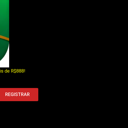
tis de R$888!
REGISTRAR