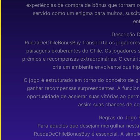
experiências de compra de bônus que tornam o 
servido como um enigma para muitos, susci
ent
Descrição 
RuedaDeChileBonusBuy transporta os jogadores 
paisagens exuberantes do Chile. Os jogadores 
prêmios e recompensas extraordinárias. O cenári
cria um ambiente envolvente que hip
O jogo é estruturado em torno do conceito de g
ganhar recompensas surpreendentes. A funcion
oportunidade de acelerar suas vitórias ao perm
assim suas chances de co
Regras do Jogo
Para aqueles que desejam mergulhar nesta
RuedaDeChileBonusBuy é essencial. A simpli