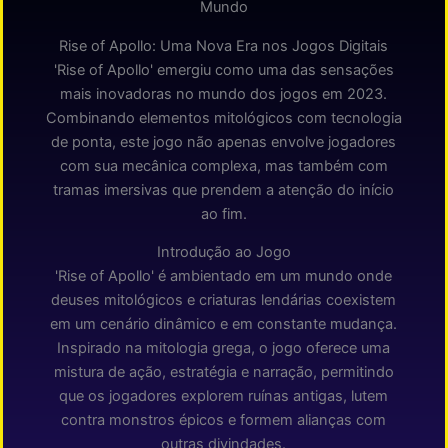
Mundo
Rise of Apollo: Uma Nova Era nos Jogos Digitais
'Rise of Apollo' emergiu como uma das sensações
mais inovadoras no mundo dos jogos em 2023.
Combinando elementos mitológicos com tecnologia
de ponta, este jogo não apenas envolve jogadores
com sua mecânica complexa, mas também com
tramas imersivas que prendem a atenção do início
ao fim.
Introdução ao Jogo
'Rise of Apollo' é ambientado em um mundo onde
deuses mitológicos e criaturas lendárias coexistem
em um cenário dinâmico e em constante mudança.
Inspirado na mitologia grega, o jogo oferece uma
mistura de ação, estratégia e narração, permitindo
que os jogadores explorem ruínas antigas, lutem
contra monstros épicos e formem alianças com
outras divindades.