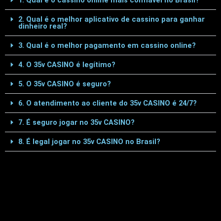
2. Qual é o melhor aplicativo de cassino para ganhar
dinheiro real?
3. Qual é o melhor pagamento em cassino online?
4. O 35v CASINO é legítimo?
5. O 35v CASINO é seguro?
6. O atendimento ao cliente do 35v CASINO é 24/7?
7. É seguro jogar no 35v CASINO?
8. É legal jogar no 35v CASINO no Brasil?