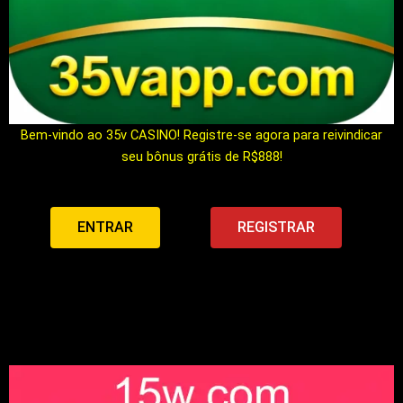
Bem-vindo ao 35v CASINO! Registre-se agora para reivindicar
seu bônus grátis de R$888!
ENTRAR
REGISTRAR