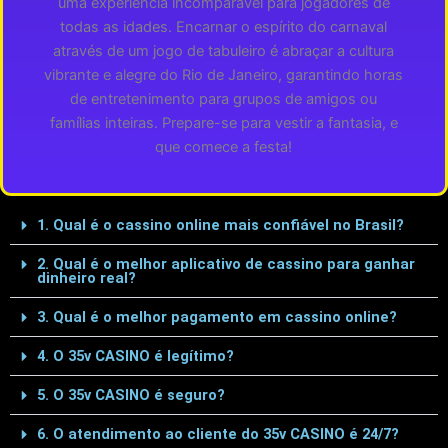
uma experiência incomparável para jogadores de
todas as idades. Encarnar o espírito do carnaval
através de um jogo de tabuleiro é abraçar a cultura
vibrante e alegre do Rio de Janeiro, garantindo horas
de entretenimento para grupos de amigos ou
famílias inteiras. Prepare-se para vestir a fantasia, e
que comece a festa!
1. Qual é o cassino online mais confiável no Brasil?
2. Qual é o melhor aplicativo de cassino para ganhar
dinheiro real?
3. Qual é o melhor pagamento em cassino online?
4. O 35v CASINO é legítimo?
5. O 35v CASINO é seguro?
6. O atendimento ao cliente do 35v CASINO é 24/7?