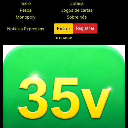
Pular
Início
Loteria
para
Pesca
Jogos de cartas
o
Monopoly
Sobre nós
conteúdo
Entrar
Registrar
Notícias Expressas
Registre-se para reivindicar seu bônus grátis de R$888, tempo
limitado!