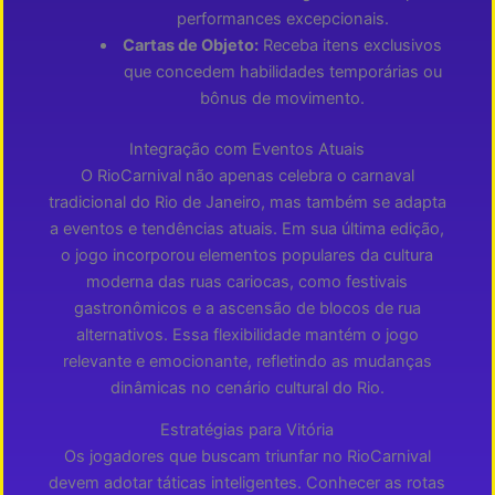
performances excepcionais.
Cartas de Objeto:
Receba itens exclusivos
que concedem habilidades temporárias ou
bônus de movimento.
Integração com Eventos Atuais
O RioCarnival não apenas celebra o carnaval
tradicional do Rio de Janeiro, mas também se adapta
a eventos e tendências atuais. Em sua última edição,
o jogo incorporou elementos populares da cultura
moderna das ruas cariocas, como festivais
gastronômicos e a ascensão de blocos de rua
alternativos. Essa flexibilidade mantém o jogo
relevante e emocionante, refletindo as mudanças
dinâmicas no cenário cultural do Rio.
Estratégias para Vitória
Os jogadores que buscam triunfar no RioCarnival
devem adotar táticas inteligentes. Conhecer as rotas