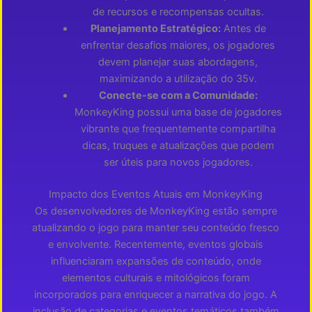
de recursos e recompensas ocultas.
Planejamento Estratégico:
Antes de
enfrentar desafios maiores, os jogadores
devem planejar suas abordagens,
maximizando a utilização do 35v.
Conecte-se com a Comunidade:
MonkeyKing possui uma base de jogadores
vibrante que frequentemente compartilha
dicas, truques e atualizações que podem
ser úteis para novos jogadores.
Impacto dos Eventos Atuais em MonkeyKing
Os desenvolvedores de MonkeyKing estão sempre
atualizando o jogo para manter seu conteúdo fresco
e envolvente. Recentemente, eventos globais
influenciaram expansões de conteúdo, onde
elementos culturais e mitológicos foram
incorporados para enriquecer a narrativa do jogo. A
inclusão de categorias e eventos temáticos também