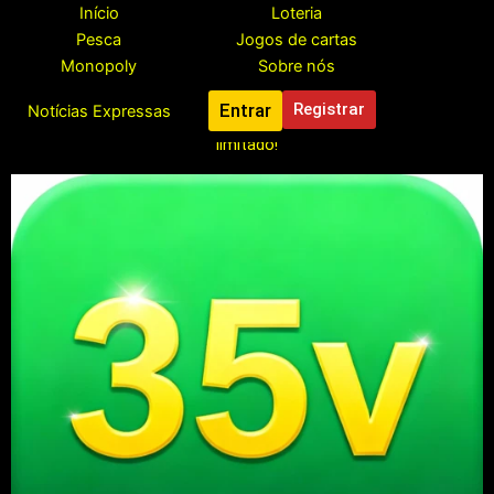
Pular
Início
Loteria
para
Pesca
Jogos de cartas
o
Monopoly
Sobre nós
conteúdo
Entrar
Registrar
Notícias Expressas
Registre-se para reivindicar seu bônus grátis de R$888, tempo
limitado!