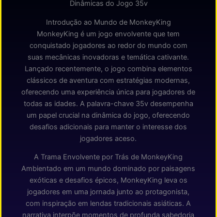
Dinâmicas do Jogo 35v
Introdução ao Mundo de MonkeyKing
MonkeyKing é um jogo envolvente que tem
conquistado jogadores ao redor do mundo com
suas mecânicas inovadoras e temática cativante.
Lançado recentemente, o jogo combina elementos
clássicos de aventura com estratégias modernas,
oferecendo uma experiência única para jogadores de
todas as idades. A palavra-chave 35v desempenha
um papel crucial na dinâmica do jogo, oferecendo
desafios adicionais para manter o interesse dos
jogadores aceso.
A Trama Envolvente por Trás de MonkeyKing
Ambientado em um mundo dominado por paisagens
exóticas e desafios épicos, MonkeyKing leva os
jogadores em uma jornada junto ao protagonista,
com inspiração em lendas tradicionais asiáticas. A
narrativa interpõe momentos de profunda sabedoria