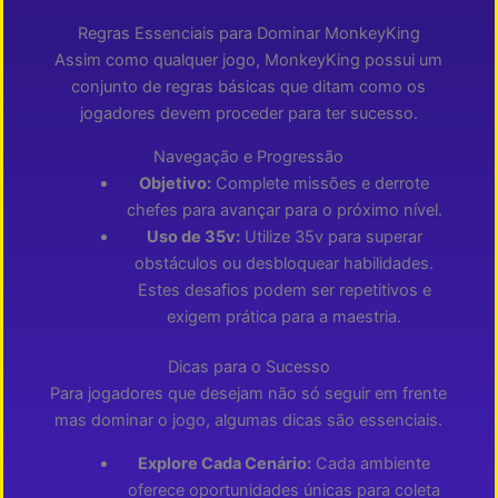
Regras Essenciais para Dominar MonkeyKing
Assim como qualquer jogo, MonkeyKing possui um
conjunto de regras básicas que ditam como os
jogadores devem proceder para ter sucesso.
Navegação e Progressão
Objetivo:
Complete missões e derrote
chefes para avançar para o próximo nível.
Uso de 35v:
Utilize 35v para superar
obstáculos ou desbloquear habilidades.
Estes desafios podem ser repetitivos e
exigem prática para a maestria.
Dicas para o Sucesso
Para jogadores que desejam não só seguir em frente
mas dominar o jogo, algumas dicas são essenciais.
Explore Cada Cenário:
Cada ambiente
oferece oportunidades únicas para coleta