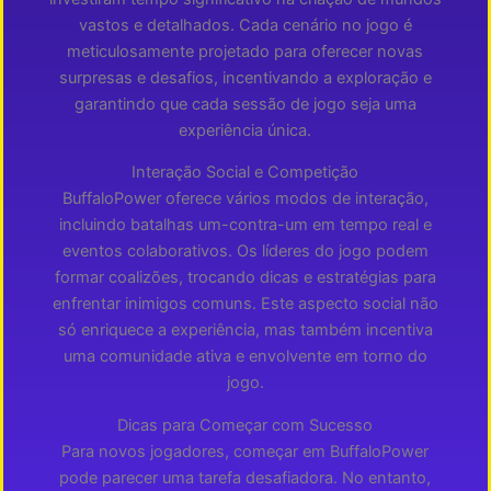
vastos e detalhados. Cada cenário no jogo é
meticulosamente projetado para oferecer novas
surpresas e desafios, incentivando a exploração e
garantindo que cada sessão de jogo seja uma
experiência única.
Interação Social e Competição
BuffaloPower oferece vários modos de interação,
incluindo batalhas um-contra-um em tempo real e
eventos colaborativos. Os líderes do jogo podem
formar coalizões, trocando dicas e estratégias para
enfrentar inimigos comuns. Este aspecto social não
só enriquece a experiência, mas também incentiva
uma comunidade ativa e envolvente em torno do
jogo.
Dicas para Começar com Sucesso
Para novos jogadores, começar em BuffaloPower
pode parecer uma tarefa desafiadora. No entanto,