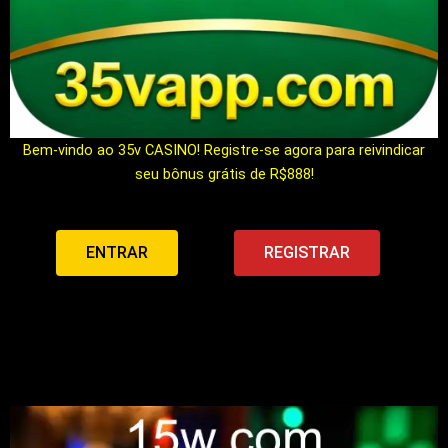
Bem-vindo ao 35v CASINO! Registre-se agora para reivindicar
seu bônus grátis de R$888!
ENTRAR
REGISTRAR