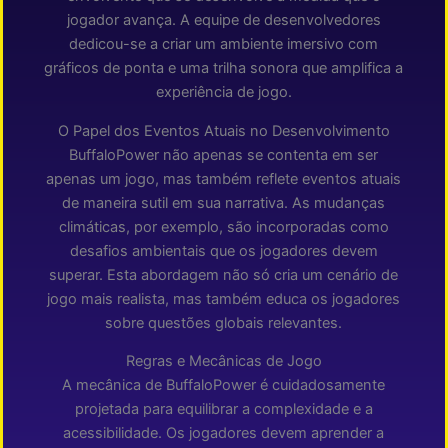
jogador avança. A equipe de desenvolvedores
dedicou-se a criar um ambiente imersivo com
gráficos de ponta e uma trilha sonora que amplifica a
experiência de jogo.
O Papel dos Eventos Atuais no Desenvolvimento
BuffaloPower não apenas se contenta em ser
apenas um jogo, mas também reflete eventos atuais
de maneira sutil em sua narrativa. As mudanças
climáticas, por exemplo, são incorporadas como
desafios ambientais que os jogadores devem
superar. Esta abordagem não só cria um cenário de
jogo mais realista, mas também educa os jogadores
sobre questões globais relevantes.
Regras e Mecânicas de Jogo
A mecânica de BuffaloPower é cuidadosamente
projetada para equilibrar a complexidade e a
acessibilidade. Os jogadores devem aprender a