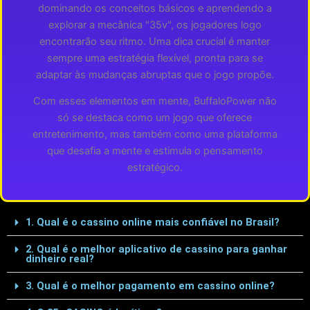
dominando os conceitos básicos e aprendendo a
explorar a mecânica "35v", os jogadores logo
encontrarão seu ritmo. Uma dica crucial é manter
sempre uma estratégia flexível, pronta para se
adaptar às mudanças abruptas que o jogo propõe.
Com esses elementos em mente, BuffaloPower não
só se destaca como um jogo que oferece
entretenimento, mas também como uma plataforma
que desafia a mente e estimula o pensamento
estratégico.
1. Qual é o cassino online mais confiável no Brasil?
2. Qual é o melhor aplicativo de cassino para ganhar
dinheiro real?
3. Qual é o melhor pagamento em cassino online?